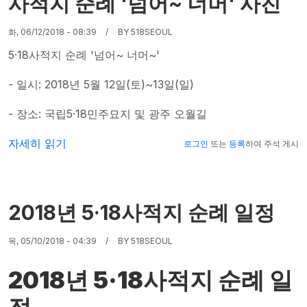
사적지 순례 '넘어~ 너머' 사진
화, 06/12/2018 - 08:39
BY
518SEOUL
5·18사적지 순례 '넘어~ 너머~'
- 일시: 2018년 5월 12일(토)~13일(일)
- 장소: 국립5·18민주묘지 및 광주 오월길
5ㆍ18민주화운동 제38주년기념 사적지 순례 '넘어~ 너머' 
자세히 읽기
로그인
또는
등록
하여 주석 게시
2018년 5·18사적지 순례 일정
목, 05/10/2018 - 04:39
BY
518SEOUL
2018년 5·18사적지 순례 일