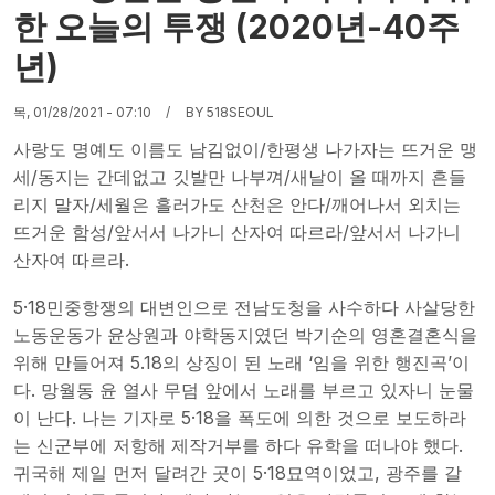
한 오늘의 투쟁 (2020년-40주
년)
목, 01/28/2021 - 07:10
BY
518SEOUL
사랑도 명예도 이름도 남김없이/한평생 나가자는 뜨거운 맹
세/동지는 간데없고 깃발만 나부껴/새날이 올 때까지 흔들
리지 말자/세월은 흘러가도 산천은 안다/깨어나서 외치는
뜨거운 함성/앞서서 나가니 산자여 따르라/앞서서 나가니
산자여 따르라.
5·18민중항쟁의 대변인으로 전남도청을 사수하다 사살당한
노동운동가 윤상원과 야학동지였던 박기순의 영혼결혼식을
위해 만들어져 5.18의 상징이 된 노래 ‘임을 위한 행진곡’이
다. 망월동 윤 열사 무덤 앞에서 노래를 부르고 있자니 눈물
이 난다. 나는 기자로 5·18을 폭도에 의한 것으로 보도하라
는 신군부에 저항해 제작거부를 하다 유학을 떠나야 했다.
귀국해 제일 먼저 달려간 곳이 5·18묘역이었고, 광주를 갈