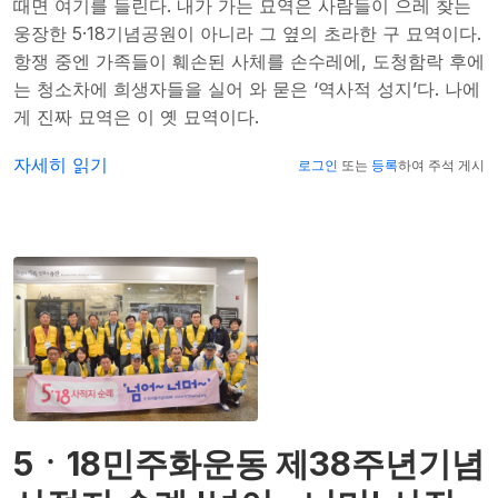
때면 여기를 들린다. 내가 가는 묘역은 사람들이 으레 찾는
웅장한 5·18기념공원이 아니라 그 옆의 초라한 구 묘역이다.
항쟁 중엔 가족들이 훼손된 사체를 손수레에, 도청함락 후에
는 청소차에 희생자들을 실어 와 묻은 ‘역사적 성지’다. 나에
게 진짜 묘역은 이 옛 묘역이다.
5·18 정신을 영원히 기억하기 위한 오늘의 투쟁 (2020년-40
자세히 읽기
로그인
또는
등록
하여 주석 게시
5ㆍ18민주화운동 제38주년기념