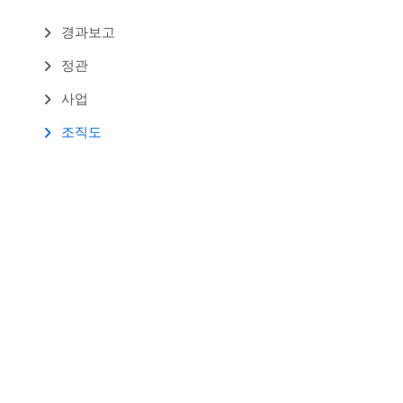
경과보고
정관
사업
조직도