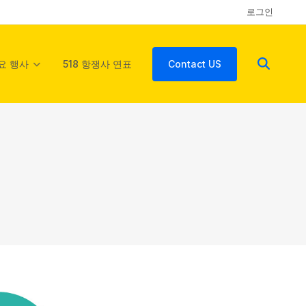
로그인
요 행사
518 항쟁사 연표
Contact US