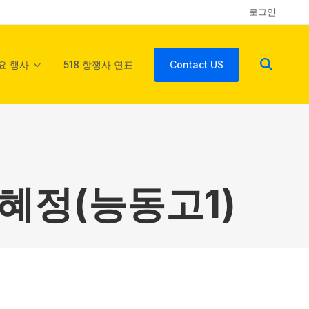
로그인
요 행사
518 항쟁사 연표
Contact US
황혜정(능동고1)