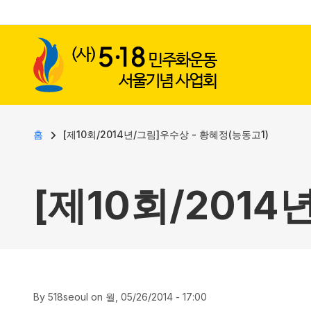
사용자 계정 메뉴
주요 콘텐츠로 건너뛰기
이동 경로
홈
[제10회/2014년/그림]우수상 - 황혜정(능동고1)
[제10회/2014
By
518seoul
on
월, 05/26/2014 - 17:00