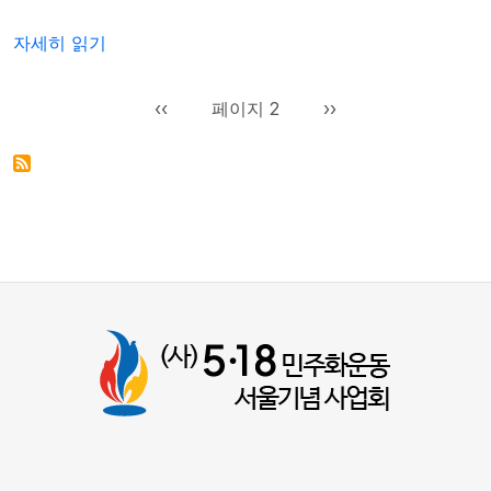
[제9회/2013년/그림]우수상 - 박소현(계산여고2)에 대해
자세히 읽기
페이지 지정
이전 페이지
다음 페이지
‹‹
페이지 2
››