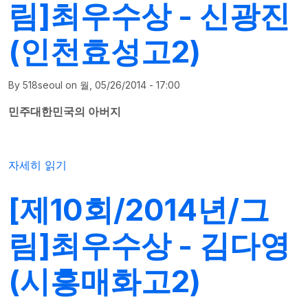
림]최우수상 - 신광진
(인천효성고2)
By
518seoul
on
월, 05/26/2014 - 17:00
민주대한민국의 아버지
[제10회/2014년/그림]최우수상 - 신광진(인천효성고2)에 대
자세히 읽기
[제10회/2014년/그
림]최우수상 - 김다영
(시흥매화고2)