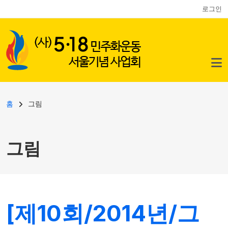
사용자 계정 메뉴
주요 콘텐츠로 건너뛰기
로그인
이동 경로
홈
그림
그림
[제10회/2014년/그