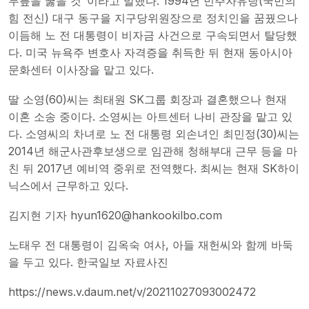
무릎을 꿇을 것"이라고 말했다. 1994년 민주자유당(국민의
힘 전신) 대구 동구을 지구당위원장으로 정치인을 꿈꿨으나
이듬해 노 전 대통령이 비자금 사건으로 구속되면서 탈당했
다. 미국 뉴욕주 변호사 자격증을 취득한 뒤 현재 동아시아
문화센터 이사장을 맡고 있다.
딸 소영(60)씨는 최태원 SK그룹 회장과 결혼했으나 현재
이혼 소송 중이다. 소영씨는 아트센터 나비 관장을 맡고 있
다. 소영씨의 차녀로 노 전 대통령 외손녀인 최민정(30)씨는
2014년 해군사관후보생으로 임관해 청해부대 근무 등을 마
친 뒤 2017년 예비역 중위로 전역했다. 최씨는 현재 SK하이
닉스에서 근무하고 있다.
김지현 기자
hyun1620@hankookilbo.com
노태우 전 대통령이 김옥숙 여사, 아들 재헌씨와 함께 바둑
을 두고 있다. 한국일보 자료사진
https://news.v.daum.net/v/20211027093002472