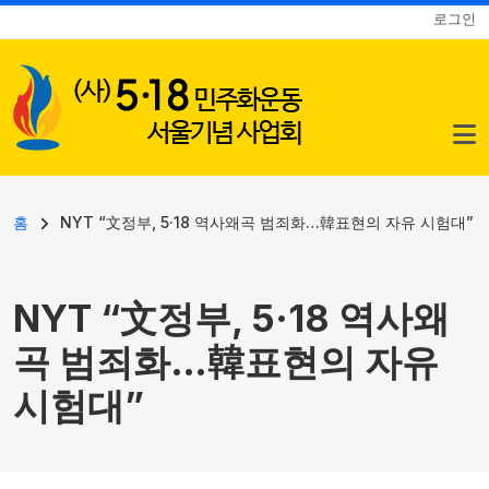
사용자 계정 메뉴
주요 콘텐츠로 건너뛰기
로그인
이동 경로
홈
NYT “文정부, 5·18 역사왜곡 범죄화…韓표현의 자유 시험대”
NYT “文정부, 5·18 역사왜
곡 범죄화…韓표현의 자유
시험대”