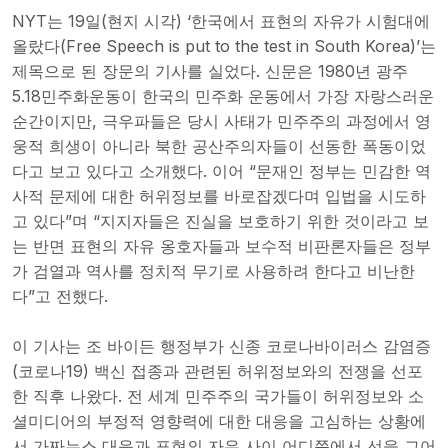
NYT는 19일(현지 시각) ‘한국에서 표현의 자유가 시험대에
올랐다(Free Speech is put to the test in South Korea)’는
제목으로 된 장문의 기사를 실었다. 신문은 1980년 광주
5.18민주화운동이 한국의 민주화 운동에서 가장 자랑스러운
순간이지만, 극우파들은 당시 사태가 민주주의 과정에서 영
웅적 희생이 아니라 북한 공산주의자들이 선동한 폭동이었
다고 보고 있다고 소개했다. 이어 “문재인 정부는 민감한 역
사적 문제에 대한 허위정보를 바로잡겠다며 입법을 시도하
고 있다”며 “지지자들은 진실을 보호하기 위한 것이라고 보
는 반면 표현의 자유 옹호자들과 보수적 비판론자들은 정부
가 검열과 역사를 정치적 무기로 사용하려 한다고 비난한
다”고 전했다.
이 기사는 조 바이든 행정부가 신종 코로나바이러스 감염증
(코로나19) 백신 접종과 관련된 허위정보와의 전쟁을 선포
한 직후 나왔다. 전 세계 민주주의 국가들이 허위정보와 소
셜미디어의 부정적 영향력에 대한 대응을 고심하는 상황에
서 가짜뉴스 대응과 표현의 자유 사이 어디쯤에서 선을 그어