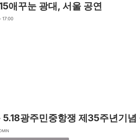
015애꾸눈 광대, 서울 공연
- 17:00
광대, 서울 공연에 대해
- 5.18광주민중항쟁 제35주년기념
DMIN