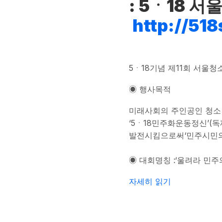
: 5ㆍ18
http://51
5ㆍ18기념 제11회 서울
◉ 행사목적
미래사회의 주인공인 청소
‘5ㆍ18민주화운동정신’(
발전시킴으로써‘민주시민의식
◉ 대회명칭 :‘울려라 민주의
5ㆍ18기념 제11회 서울
자세히 읽기