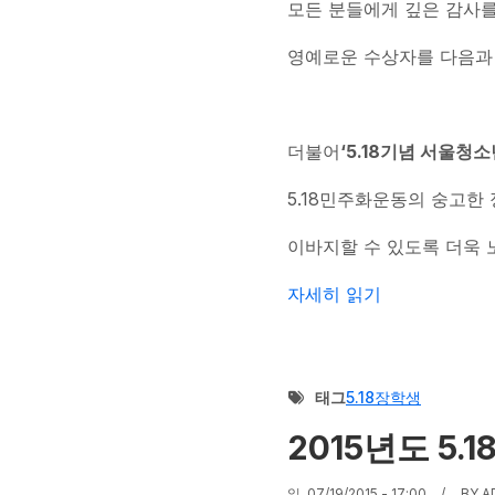
모든 분들에게 깊은 감사
영예로운 수상자를 다음과
더불어
‘5.18
기념 서울청소
5.18민주화운동의 숭고한
이바지할 수 있도록 더욱 
축! 5.18골든벨 수상자 발
자세히 읽기
태그
5.18장학생
2015년도 5
일, 07/19/2015 - 17:00
BY
A