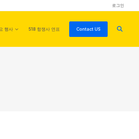
로그인
요 행사
518 항쟁사 연표
Contact US