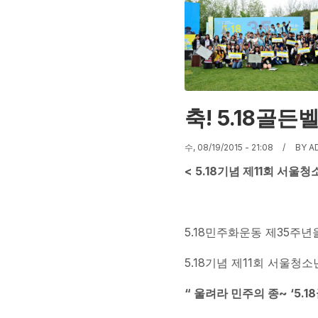
축! 5.18골든
수, 08/19/2015 - 21:08
BY
A
< 5.18
기념 제
11
회 서울청
5.18민주화운동 제35주
5.18기념 제11회 서울청
“
울려라 민주의 종
~ ‘5.18