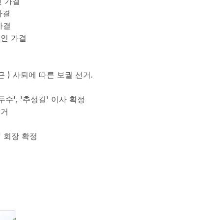
인 가결
 가결
 가결
승인 가결
양근 ) 사퇴에 따른 보궐 선거.
이두수', '추성길' 이사 확정
선거
' 회장 확정
고에 대해