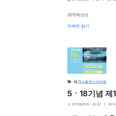
2015
학년도
2015년도 5.18장학생(희
자세히 읽기
태그
서울청소년대회
5ㆍ18기념 제
수, 07/08/2015 - 20:22
BY
A