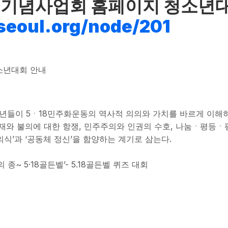
 서울기념사업회 홈페이지 청소년
8seoul.org/node/2
01
청소년대회 안내
년들이 5ㆍ18민주화운동의 역사적 의의와 가치를 바르게 이해
독재와 불의에 대한 항쟁, 민주주의와 인권의 수호, 나눔ㆍ평등ㆍ
’과 ‘공동체 정신’을 함양하는 계기로 삼는다.
 종~ 5·18골든벨’- 5.18골든벨 퀴즈 대회
청소년대회 안내에 대해