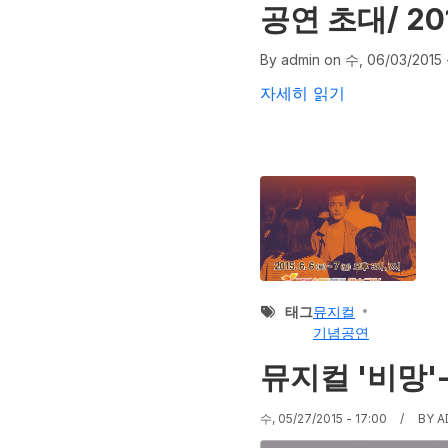
공연 초대/ 2
By
admin
on
수, 06/03/2015 
공연 초대/ 2015애꾸눈 
자세히 읽기
태그
뮤지컬
기념공연
뮤지컬 '비망'
수, 05/27/2015 - 17:00
BY
A