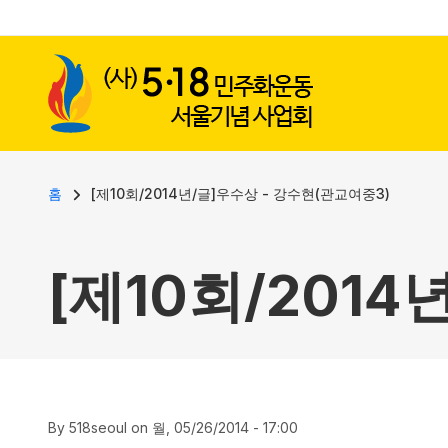
사용자 계정 메뉴
주요 콘텐츠로 건너뛰기
이동 경로
홈
[제10회/2014년/글]우수상 - 강수현(관교여중3)
[제10회/201
By
518seoul
on
월, 05/26/2014 - 17:00