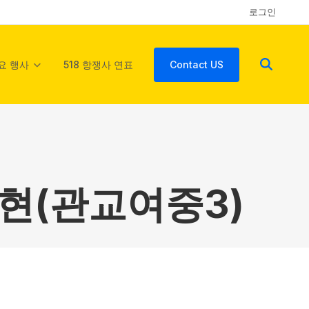
로그인
요 행사
518 항쟁사 연표
Contact US
수현(관교여중3)